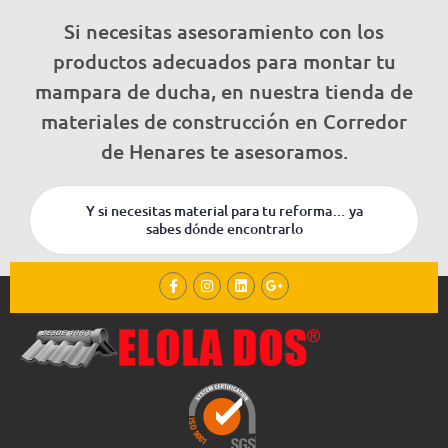
Si necesitas asesoramiento con los
productos adecuados para montar tu
mampara de ducha, en nuestra tienda de
materiales de construcción en Corredor
de Henares te asesoramos.
Y si necesitas material para tu reforma… ya
sabes dónde encontrarlo
F
I
L
G
a
n
i
o
c
s
n
o
e
t
k
g
b
a
e
l
o
g
d
e
o
r
i
-
k
a
n
p
-
m
l
f
u
s
-
g