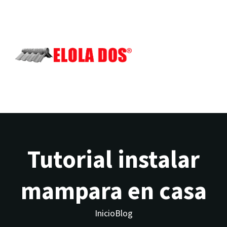
Ir
al
contenido
Tutorial instalar
mampara en casa
Inicio
Blog