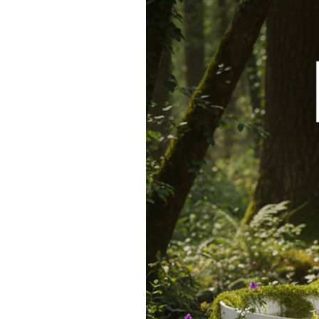
Me
Time