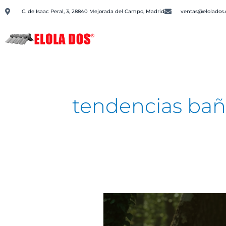
Ir
C. de Isaac Peral, 3, 28840 Mejorada del Campo, Madrid
ventas@elolados
al
contenido
P
tendencias ba
Inspiración
Revista