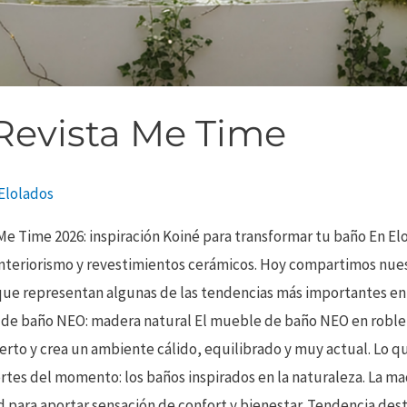
 Revista Me Time
Elolados
 Me Time 2026: inspiración Koiné para transformar tu baño En Elo
interiorismo y revestimientos cerámicos. Hoy compartimos nuest
ue representan algunas de las tendencias más importantes en 
 de baño NEO: madera natural El mueble de baño NEO en roble 
ierto y crea un ambiente cálido, equilibrado y muy actual. Lo 
rtes del momento: los baños inspirados en la naturaleza. La m
ad para aportar sensación de confort y bienestar. Tendencia d