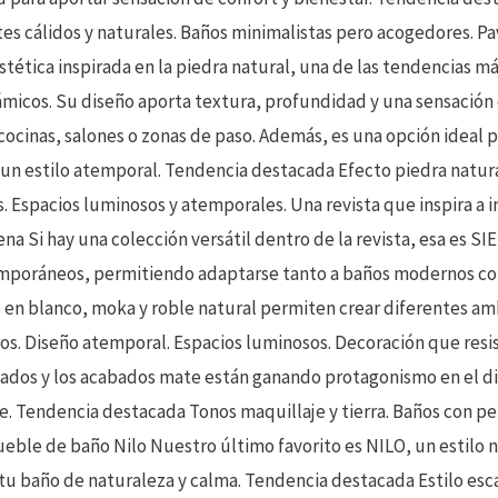
s cálidos y naturales. Baños minimalistas pero acogedores. P
stética inspirada en la piedra natural, una de las tendencias
ámicos. Su diseño aporta textura, profundidad y una sensación
cocinas, salones o zonas de paso. Además, es una opción ideal
 un estilo atemporal. Tendencia destacada Efecto piedra natur
. Espacios luminosos y atemporales. Una revista que inspira a in
a Si hay una colección versátil dentro de la revista, esa es SI
temporáneos, permitiendo adaptarse tanto a baños modernos co
en blanco, moka y roble natural permiten crear diferentes amb
s. Diseño atemporal. Espacios luminosos. Decoración que resi
dos y los acabados mate están ganando protagonismo en el dis
e. Tendencia destacada Tonos maquillaje y tierra. Baños con p
ueble de baño Nilo Nuestro último favorito es NILO, un estilo n
 tu baño de naturaleza y calma. Tendencia destacada Estilo esc