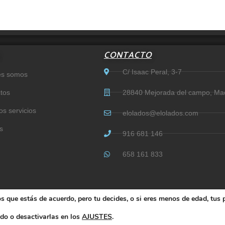
CONTACTO
C/ Isaac Peral, 3-7
es somos
tos
28840 Mejorada del campo, Ma
os servicios
elolados@elolados.com
s
916 681 146
658 161 833
Política de cookies
|
Aviso legal
|
Política de Calidad
|
Política de Privacidad
 que estás de acuerdo, pero tu decides, o si eres menos de edad, tus 
do o desactivarlas en los
AJUSTES
.