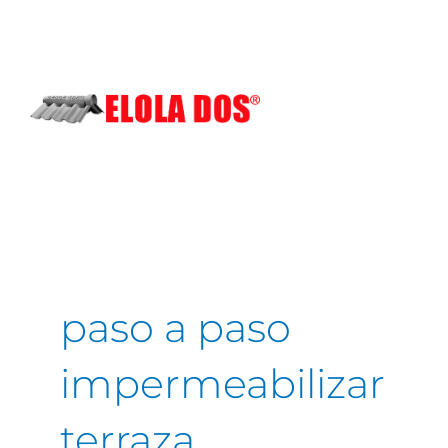
Ir
al
contenido
paso a paso
impermeabilizar
terraza