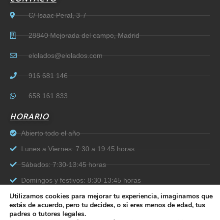
C/ Isaac Peral, 3-7
28840 Mejorada del campo, Madrid
elolados@elolados.com
916 681 146
658 161 833
HORARIO
Abierto todo el año
Lunes a Viernes: 7:30 a 19:45 horas
Sábados: 7:30-13:45 horas
Domingos y festivos: 8:30-13:45 horas
Utilizamos cookies para mejorar tu experiencia, imaginamos que
estás de acuerdo, pero tu decides, o si eres menos de edad, tus
padres o tutores legales.
Política de cookies
|
Aviso legal
|
Política de Calidad
|
Política de