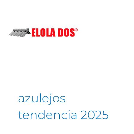
Ir
al
contenido
azulejos
tendencia 2025