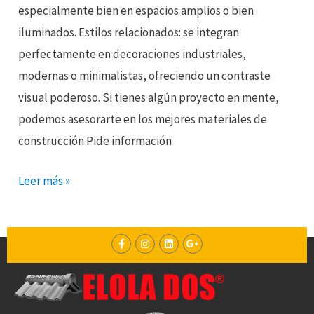
especialmente bien en espacios amplios o bien
iluminados. Estilos relacionados: se integran
perfectamente en decoraciones industriales,
modernas o minimalistas, ofreciendo un contraste
visual poderoso. Si tienes algún proyecto en mente,
podemos asesorarte en los mejores materiales de
construcción Pide información
Leer más »
F
I
L
G
a
n
i
o
c
s
n
o
e
t
k
g
b
a
e
l
o
g
d
e
o
r
i
-
k
a
n
p