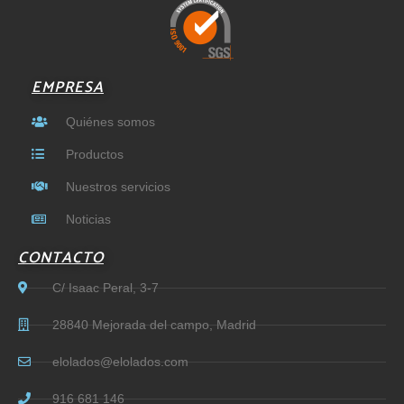
-
m
l
f
u
s
-
g
EMPRESA
Quiénes somos
Productos
Nuestros servicios
Noticias
CONTACTO
C/ Isaac Peral, 3-7
28840 Mejorada del campo, Madrid
elolados@elolados.com
916 681 146